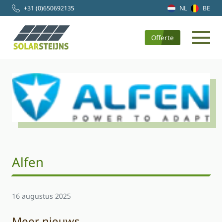
+31 (0)650692135
NL
BE
Offerte
Alfen
16 augustus 2025
Meer nieuws