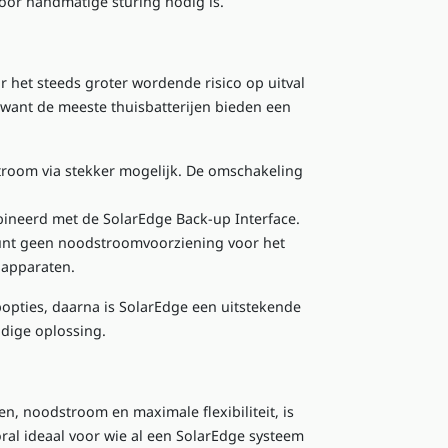
or handmatige sturing nodig is.
het steeds groter wordende risico op uitval
, want de meeste thuisbatterijen bieden een
troom via stekker mogelijk. De omschakeling
bineerd met de SolarEdge Back-up Interface.
eunt geen noodstroomvoorziening voor het
 apparaten.
popties
, daarna is SolarEdge een uitstekende
udige oplossing.
en, noodstroom en maximale flexibiliteit, is
ral ideaal voor wie al een SolarEdge systeem