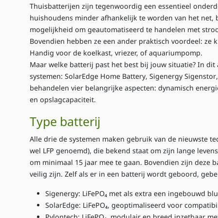
Thuisbatterijen zijn tegenwoordig een essentieel onderd
huishoudens minder afhankelijk te worden van het net, 
mogelijkheid om geautomatiseerd te handelen met stro
Bovendien hebben ze een ander praktisch voordeel: ze 
Handig voor de koelkast, vriezer, of aquariumpomp.
Maar welke batterij past het best bij jouw situatie? In dit
systemen:
SolarEdge Home Battery
,
Sigenergy Sigenstor
behandelen vier belangrijke aspecten:
dynamisch energi
en
opslagcapaciteit
.
Type batterij
Alle drie de systemen maken gebruik van de nieuwste t
wel LFP genoemd)
, die bekend staat om zijn lange levens
om minimaal 15 jaar mee te gaan. Bovendien zijn deze ba
veilig zijn. Zelf als er in een batterij wordt geboord, gebe
Sigenergy
: LiFePO₄ met als extra een ingebouwd bl
SolarEdge
: LiFePO₄, geoptimaliseerd voor compatibi
Pylontech
: LiFePO₄, modulair en breed inzetbaar me