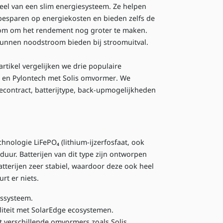
eel van een slim energiesysteem. Ze helpen
besparen op energiekosten en bieden zelfs de
om om het rendement nog groter te maken.
kunnen noodstroom bieden bij stroomuitval.
 artikel vergelijken we drie populaire
, en
Pylontech met Solis omvormer
. We
econtract
,
batterijtype
,
back-upmogelijkheden
echnologie
LiFePO₄ (lithium-ijzerfosfaat, ook
duur. Batterijen van dit type zijn ontworpen
tterijen zeer stabiel, waardoor deze ook heel
urt er niets.
ussysteem.
liteit met SolarEdge ecosystemen.
t verschillende omvormers zoals Solis.