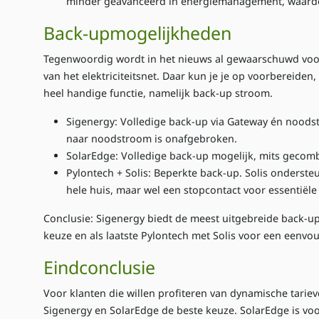
minder geavanceerd in energiemanagement, waardo
Back-upmogelijkheden
Tegenwoordig wordt in het nieuws al gewaarschuwd voor 
van het elektriciteitsnet. Daar kun je je op voorbereiden
heel handige functie, namelijk back-up stroom.
Sigenergy
: Volledige back-up via Gateway én noods
naar noodstroom is onafgebroken.
SolarEdge
: Volledige back-up mogelijk, mits gecom
Pylontech + Solis
: Beperkte back-up. Solis onderst
hele huis, maar wel een stopcontact voor essentiële
Conclusie
:
Sigenergy biedt de meest uitgebreide back-u
keuze en als laatste Pylontech met Solis voor een eenvo
Eindconclusie
Voor klanten die willen profiteren van dynamische tariev
Sigenergy
en
SolarEdge
de beste keuze.
SolarEdge
is voo