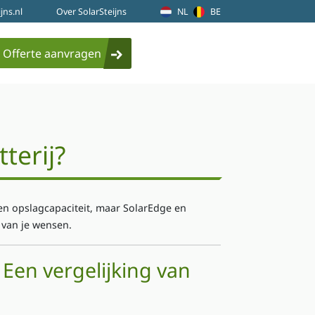
jns.nl
Over SolarSteijns
NL
BE
Offerte aanvragen
terij?
id en opslagcapaciteit, maar SolarEdge en
 van je wensen.
 Een vergelijking van