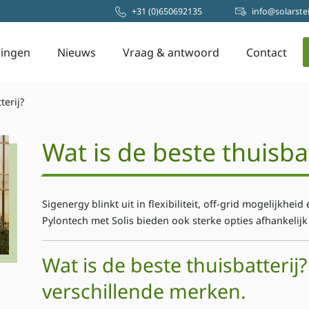
+31 (0)650692135
info
@solarstei
ingen
Nieuws
Vraag & antwoord
Contact
terij?
Wat is de beste thuisbat
Sigenergy blinkt uit in flexibiliteit, off-grid mogelijkhe
Pylontech met Solis bieden ook sterke opties afhankelijk
Wat is de beste thuisbatterij?
verschillende merken.