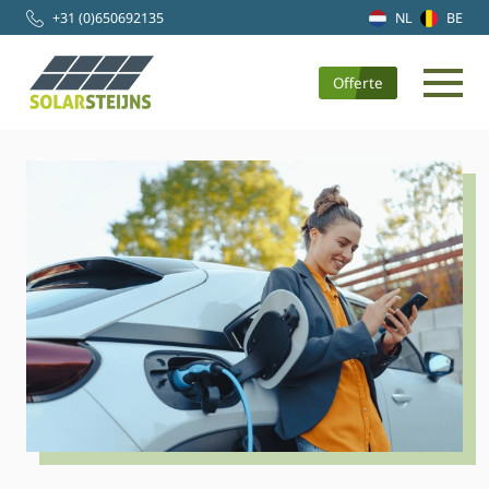
+31 (0)650692135
NL
BE
Offerte