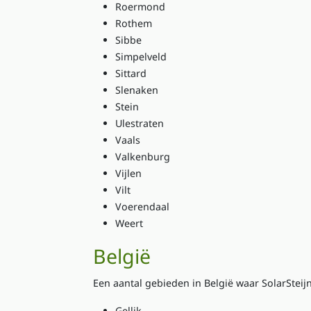
Roermond
Rothem
Sibbe
Simpelveld
Sittard
Slenaken
Stein
Ulestraten
Vaals
Valkenburg
Vijlen
Vilt
Voerendaal
Weert
België
Een aantal gebieden in België waar SolarSteijns
Gellik