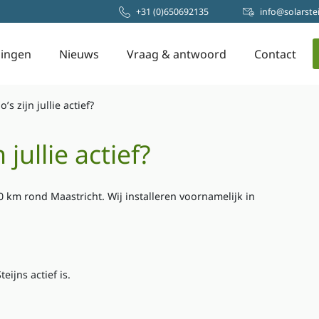
+31 (0)650692135
info
@solarstei
ingen
Nieuws
Vraag & antwoord
Contact
’s zijn jullie actief?
 jullie actief?
 50 km rond Maastricht. Wij installeren voornamelijk in
ijns actief is.