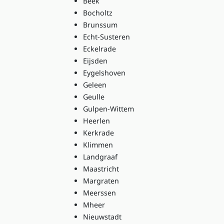
Beek
Bocholtz
Brunssum
Echt-Susteren
Eckelrade
Eijsden
Eygelshoven
Geleen
Geulle
Gulpen-Wittem
Heerlen
Kerkrade
Klimmen
Landgraaf
Maastricht
Margraten
Meerssen
Mheer
Nieuwstadt