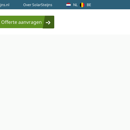
jns.nl
Over SolarSteijns
NL
BE
Offerte aanvragen