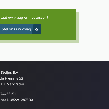
Staat uw vraag er niet tussen?
Stel ons uw vraag
rSteijns B.V.
 de Fremme 53
 BK Margraten
 74466151
nr.: NL859912875B01