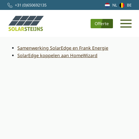
+31 (0)650692135
NL
BE
Offerte
Samenwerking SolarEdge en Frank Energie
SolarEdge koppelen aan HomeWizard